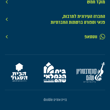
מוקד חמש
החברה העירונית לתרבות,
פנאי וספורט ברשתות החברתיות
ווטסאפ
בניית אתרים dooble