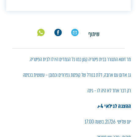
שיתוף
מר זוטא התגורר בבית פיטריה קטן, כמו כל הגמדים היו לו לבית הפיטריה.
גג אדום עם ארובה, דלת בגודל של קופסת גפרורים וכמובן – עששית בכניסה
רק דבר אחד לא היה לו – גינה
ההצגה לגילאי 4+.
יום שלישי 21.7.26, בשעה 17:00