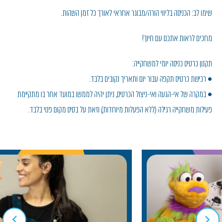
שימו לב: הכניסה בליווי הורה/מבוגר אחראי לאורך כל זמן השהות.
מחכים לראות אתכם עם חיוך!
תקנון כרטיס כניסה יומי למשחקייה:
• רכישת כרטיס תקפה עבור יום ותאריך נקובים בלבד.
• במקרה של אי-הגעה ואי-ניצול הכרטיס, ניתן יהיה לממשו במועד אחר בו מתקיימת
פעילות משחקייה רגילה (ללא הפעלות מיוחדות), וזאת על בסיס מקום פנוי בלבד.