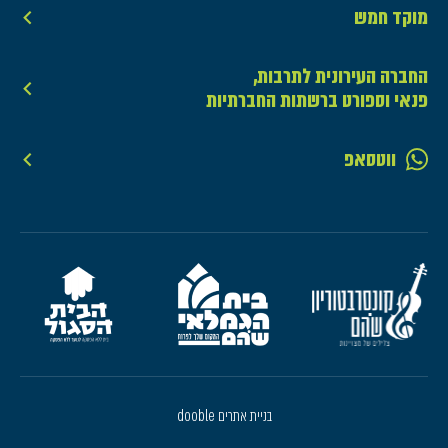
מוקד חמש
החברה העירונית לתרבות,
פנאי וספורט ברשתות החברתיות
ווטסאפ
בניית אתרים dooble