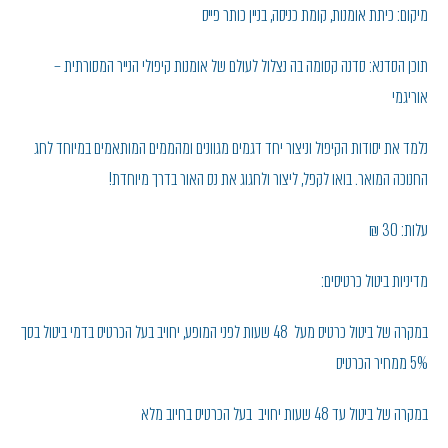
מיקום: כיתת אומנות, קומת כניסה, בניין כותר פייס
תוכן הסדנא: סדנה קסומה בה נצלול לעולם של אומנות קיפולי הנייר המסורתית –
אוריגמי
נלמד את יסודות הקיפול וניצור יחד דגמים מגוונים ומהממים המותאמים במיוחד לחג
החנוכה המואר. בואו לקפל, ליצור ולחגוג את נס האור בדרך מיוחדת!
עלות: 30 ₪
מדיניות ביטול כרטיסים:
במקרה של ביטול כרטיס מעל 48 שעות לפני המופע, יחויב בעל הכרטיס בדמי ביטול בסך
5% ממחיר הכרטיס
במקרה של ביטול עד 48 שעות יחויב בעל הכרטיס בחיוב מלא