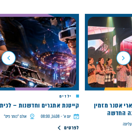
ילדים
של ארי אסנר מזמין
קייטנת אתגרים וחדשנות – לכיתות ד'
החדשה
יום א׳ - 16.08, 08:00
אולם ״כותר פיס״
לפרטים