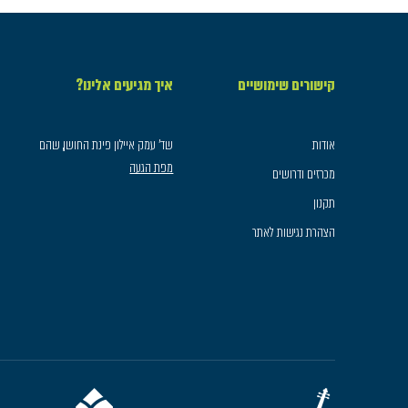
קישורים שימושיים
איך מגיעים אלינו?
אודות
שד׳ עמק איילון פינת החושן, שהם
מפת הגעה
מכרזים ודרושים
תקנון
הצהרת נגישות לאתר