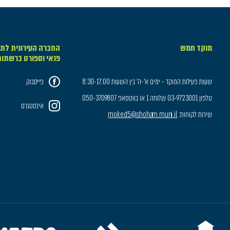
מוקד חמש
החברה העירונית לתר
פנאי וספורט ברשתו
שעות פעילות המוקד - ימים א'-ה' בין השעות 8:30-17:00
פייסבוק
טלפון 03-9723001 שלוחה 1 או בווטסאפ 050-3709807
אינסטגרם
שירות לקוחות:
moked5@shoham.muni.il