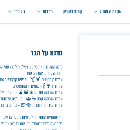
אקדמיה ומחול
קונסרבטוריון
תרבות
גיל הרך
סדנת על הבר
סדנה המשלבת את כל סוגי האלכוהול לכל סוגי ה
זו סדנה שמתקיימת ב 5 עמדות
עמדת קוקטיילים 🍹🍸 – מכינים קוקטיילים וחוג
עמדת יין 🍷🍾 – שותים יין ומתפנפנים
עמדת אלכוהול סובב עולם 🥃🧉 – טועמים אלכו
עמדת אלכוהול קפה ☕🫖 – משלבים אלכוהול עם קפה וקוקטיילים
עמדת הבירות המיוחדות 🍻🍺 – שותים בירות מי
המשתתפים מתחלקים לקבוצות של עד 15 איש
כל קבוצה תתחיל בעמדה מסויימת ותעבור את כל 