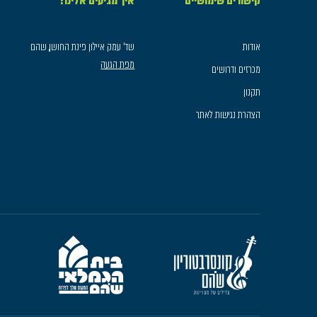
קישורים שימושיים
איך מגיעים אלינו?
אודות
שד׳ עמק איילון פינת החושן, שהם
מפת הגעה
מכרזים ודרושים
תקנון
הצהרת נגישות לאתר