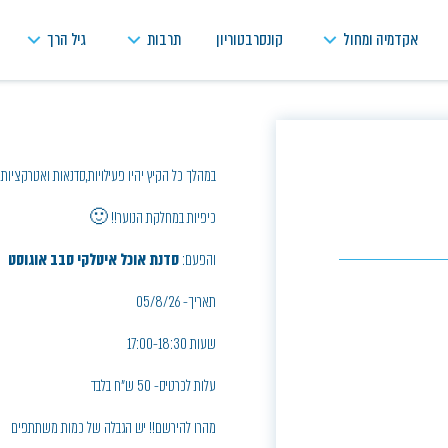
אקדמיה ומחול
קונסרבטוריון
תרבות
גיל הרך
במהלך כל הקיץ יהיו פעילויות,סדנאות ואטרקציות
כיפיות במחלקת הנוער!! 🙂
והפעם:
סדנת אוכל איטלקי סבב אוגוסט
תאריך- 05/8/26
שעות 17:00-18:30
עלות לכרטיס- 50 ש"ח בלבד
מהרו להירשם!! יש הגבלה של כמות משתתפים