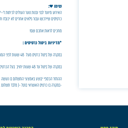
שימו ♥:
האירוע מיועד לבני ובנות נוער העולים לכיתות ז'–י"
כרטיסים שיירכשו עבור גילאים אחרים לא יכובדו ולא 
מחכים לראות אתכם שם!
*מדיניות ביטול כרטיסים :
במקרה של ביטול כרטיס מעל 48 שעות לפני המופע, יחויב בעל הכרטיס בדמי ביטול בסך 5% ממחיר הכרטיס
במקרה של ביטול עד 48 שעות יחויב בעל הכרטיס בחיוב מלא.
ההחזר הכספי יבוצע באמצעי התשלום בו נעשה ה
-במקרה בו כרטיס האשראי בוטל -( מלבד תשלום ב