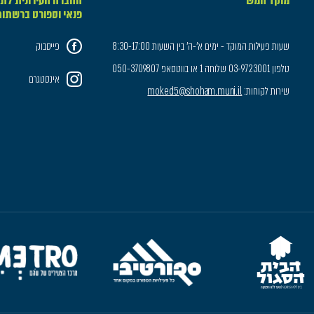
מוקד חמש
החברה העירונית לתר
פנאי וספורט ברשתו
שעות פעילות המוקד - ימים א'-ה' בין השעות 8:30-17:00
פייסבוק
טלפון 03-9723001 שלוחה 1 או בווטסאפ 050-3709807
אינסטגרם
שירות לקוחות:
moked5@shoham.muni.il