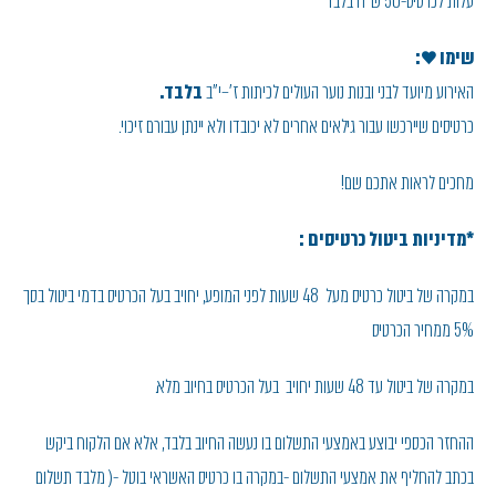
עלות לכרטיס-50 ש"ח בלבד
שימו ♥:
האירוע מיועד לבני ובנות נוער העולים לכיתות ז'–י"ב
בלבד.
כרטיסים שיירכשו עבור גילאים אחרים לא יכובדו ולא יינתן עבורם זיכוי.
מחכים לראות אתכם שם!
*מדיניות ביטול כרטיסים :
במקרה של ביטול כרטיס מעל 48 שעות לפני המופע, יחויב בעל הכרטיס בדמי ביטול בסך
5% ממחיר הכרטיס
במקרה של ביטול עד 48 שעות יחויב בעל הכרטיס בחיוב מלא.
ההחזר הכספי יבוצע באמצעי התשלום בו נעשה החיוב בלבד, אלא אם הלקוח ביקש
בכתב להחליף את אמצעי התשלום -במקרה בו כרטיס האשראי בוטל -( מלבד תשלום