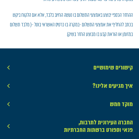
ההחזר הכספי יבוצע באמצעי התשלום בו נעשה החיוב בלבד, אלא אם הלקוח ביקש
בכתב להחליף את אמצעי התשלום -במקרה בו כרטיס האשראי בוטל -( מלבד תשלום
במזומן או הוראת קבע בו מבוצע החזר בשיק).
קישורים שימושיים
איך מגיעים אלינו?
מוקד חמש
החברה העירונית לתרבות,
פנאי וספורט ברשתות החברתיות