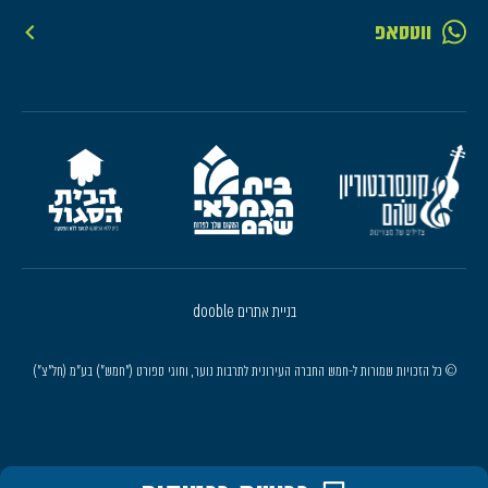
ווטסאפ
בניית אתרים dooble
© כל הזכויות שמורות ל-חמש החברה העירונית לתרבות נוער, וחוגי ספורט ("חמש") בע"מ (חל"צ")