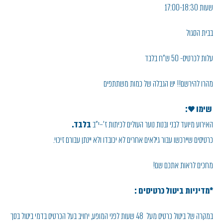
שעות 17:00-18:30
בבית הסגול
עלות לכרטיס- 50 ש"ח בלבד
מהרו להירשם!! יש הגבלה של כמות משתתפים
שימו ♥:
האירוע מיועד לבני ובנות נוער העולים לכיתות ז'–י"ב
בלבד.
כרטיסים שיירכשו עבור גילאים אחרים לא יכובדו ולא יינתן עבורם זיכוי.
מחכים לראות אתכם שם!
*מדיניות ביטול כרטיסים :
במקרה של ביטול כרטיס מעל 48 שעות לפני המופע, יחויב בעל הכרטיס בדמי ביטול בסך