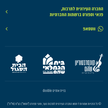
החברה העירונית לתרבות,
פנאי וספורט ברשתות החברתיות
ווטסאפ
בניית אתרים dooble
© כל הזכויות שמורות ל-חמש החברה העירונית לתרבות נוער, וחוגי ספורט ("חמש") בע"מ (חל"צ")