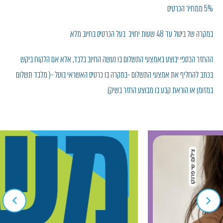
5% ממחיר הכרטיס
במקרה של ביטול עד 48 שעות יחויב בעל הכרטיס בחיוב מלא.
ההחזר הכספי יבוצע באמצעי התשלום בו נעשה החיוב בלבד, אלא אם הלקוח ביקש
בכתב להחליף את אמצעי התשלום -במקרה בו כרטיס האשראי בוטל -( מלבד תשלום
במזומן או הוראת קבע בו מבוצע החזר בשיק).