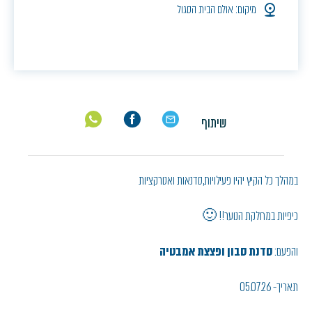
מיקום: אולם הבית הסגול
שיתוף
במהלך כל הקיץ יהיו פעילויות,סדנאות ואטרקציות
כיפיות במחלקת הנוער!! 🙂
והפעם:
סדנת סבון ופצצת אמבטיה
תאריך- 05.07.26