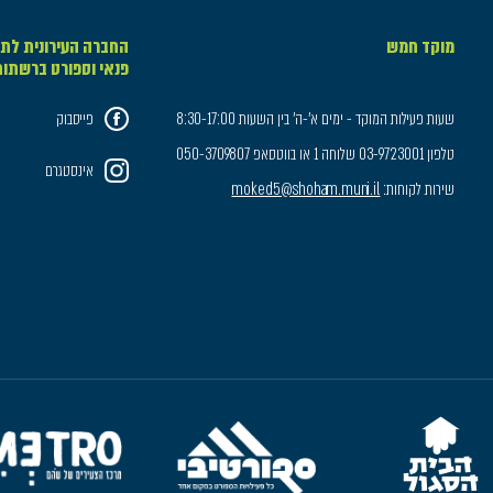
מוקד חמש
החברה העירונית לתר
פנאי וספורט ברשתו
שעות פעילות המוקד - ימים א'-ה' בין השעות 8:30-17:00
פייסבוק
טלפון 03-9723001 שלוחה 1 או בווטסאפ 050-3709807
אינסטגרם
שירות לקוחות:
moked5@shoham.muni.il