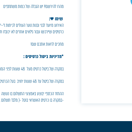
מהרו להירשם!! יש הגבלה של כמות משתתפים
שימו ♥:
האירוע מיועד לבני ובנות נוער העולים לכיתות ז'–י
כרטיסים שיירכשו עבור גילאים אחרים לא יכובדו ולא 
מחכים לראות אתכם שם!
*מדיניות ביטול כרטיסים :
במקרה של ביטול כרטיס מעל 48 שעות לפני המופע, יחויב בעל הכרטיס בדמי ביטול בסך 5% ממחיר הכרטיס
במקרה של ביטול עד 48 שעות יחויב בעל הכרטיס בחיוב מלא.
ההחזר הכספי יבוצע באמצעי התשלום בו נעשה ה
-במקרה בו כרטיס האשראי בוטל -( מלבד תשלום ב