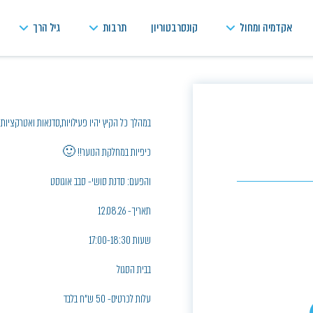
אקדמיה ומחול
קונסרבטוריון
תרבות
גיל הרך
במהלך כל הקיץ יהיו פעילויות,סדנאות ואטרקציות
כיפיות במחלקת הנוער!! 🙂
והפעם: סדנת סושי- סבב אוגוסט
תאריך- 12.08.26
שעות 17:00-18:30
בבית הסגול
עלות לכרטיס- 50 ש"ח בלבד