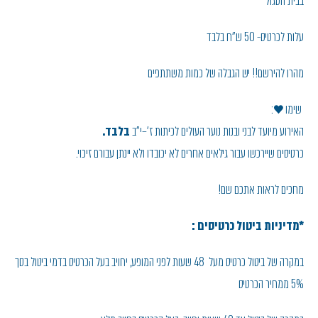
בבית הסגול
עלות לכרטיס- 50 ש"ח בלבד
מהרו להירשם!! יש הגבלה של כמות משתתפים
שימו ♥:
האירוע מיועד לבני ובנות נוער העולים לכיתות ז'–י"ב
בלבד.
כרטיסים שיירכשו עבור גילאים אחרים לא יכובדו ולא יינתן עבורם זיכוי.
מחכים לראות אתכם שם!
*מדיניות ביטול כרטיסים :
במקרה של ביטול כרטיס מעל 48 שעות לפני המופע, יחויב בעל הכרטיס בדמי ביטול בסך
5% ממחיר הכרטיס