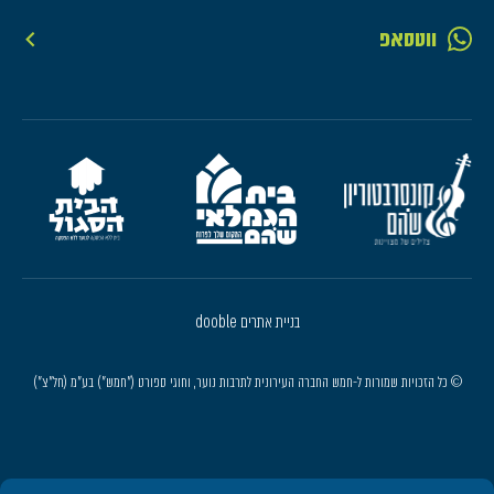
ווטסאפ
בניית אתרים dooble
© כל הזכויות שמורות ל-חמש החברה העירונית לתרבות נוער, וחוגי ספורט ("חמש") בע"מ (חל"צ")