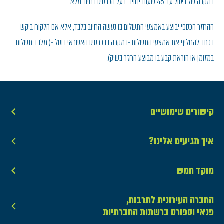
במקרה של ביטול עד 48 שעות יחויב בעל הכרטיס בחיוב מלא.
ההחזר הכספי יבוצע באמצעי התשלום בו נעשה החיוב בלבד, אלא אם הלקוח ביקש
בכתב להחליף את אמצעי התשלום -במקרה בו כרטיס האשראי בוטל -( מלבד תשלום
במזומן או הוראת קבע בו מבוצע החזר בשיק).
קישורים שימושיים
איך מגיעים אלינו?
מוקד חמש
החברה העירונית לתרבות,
פנאי וספורט ברשתות החברתיות