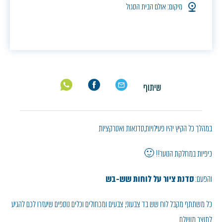
מיקום: אולם הבית הסגול
שיתוף
במהלך כל הקיץ יהיו פעילויות,סדנאות ואטרקציות
כיפיות במחלקת הנוער!! 🙂
והפעם:
סדנת ציור על לוחות שש-בש
כל משתתף מקבל לוח שש בד צבעוני, צבעים ומכחולים וכלים נוספים שיעזרו לכם להגיע
לתוצר מושלם.