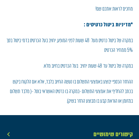
מחכים לראות אתכם שם!
*מדיניות ביטול כרטיסים :
במקרה של ביטול כרטיס מעל 48 שעות לפני המופע, יחויב בעל הכרטיס בדמי ביטול בסך
5% ממחיר הכרטיס
במקרה של ביטול עד 48 שעות יחויב בעל הכרטיס בחיוב מלא.
ההחזר הכספי יבוצע באמצעי התשלום בו נעשה החיוב בלבד, אלא אם הלקוח ביקש
בכתב להחליף את אמצעי התשלום -במקרה בו כרטיס האשראי בוטל -( מלבד תשלום
במזומן או הוראת קבע בו מבוצע החזר בשיק).
קישורים שימושיים