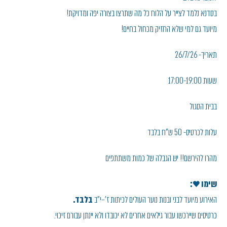
בסדנא נלמד לצייר על הלוח כל מה שתרצו בצורה יפה ומדויקת!
מיועד גם למי שלא החזיק מכחול בחיים!
תאריך- 26/7/26
שעות 17:00-19:00
בבית הסגול
עלות לכרטיס- 50 ש"ח בלבד
מהרו להירשם!! יש הגבלה של כמות משתתפים
שימו ♥:
האירוע מיועד לבני ובנות נוער העולים לכיתות ז'–י"ב
בלבד.
כרטיסים שיירכשו עבור גילאים אחרים לא יכובדו ולא יינתן עבורם זיכוי.