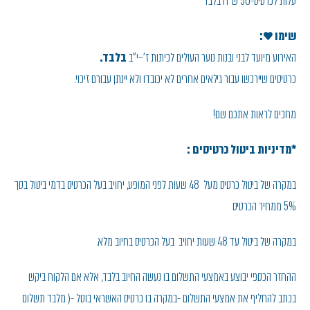
עלות לכרטיס-50 ש"ח בלבד
שימו ♥:
האירוע מיועד לבני ובנות נוער העולים לכיתות ז'–י"ב
בלבד.
כרטיסים שיירכשו עבור גילאים אחרים לא יכובדו ולא יינתן עבורם זיכוי.
מחכים לראות אתכם שם!
*מדיניות ביטול כרטיסים :
במקרה של ביטול כרטיס מעל 48 שעות לפני המופע, יחויב בעל הכרטיס בדמי ביטול בסך
5% ממחיר הכרטיס
במקרה של ביטול עד 48 שעות יחויב בעל הכרטיס בחיוב מלא.
ההחזר הכספי יבוצע באמצעי התשלום בו נעשה החיוב בלבד, אלא אם הלקוח ביקש
בכתב להחליף את אמצעי התשלום -במקרה בו כרטיס האשראי בוטל -( מלבד תשלום