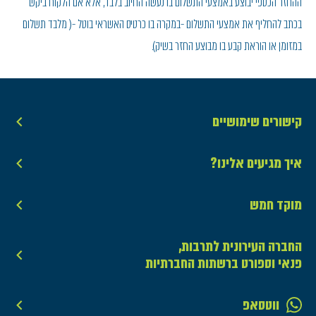
ההחזר הכספי יבוצע באמצעי התשלום בו נעשה החיוב בלבד, אלא אם הלקוח ביקש
בכתב להחליף את אמצעי התשלום -במקרה בו כרטיס האשראי בוטל -( מלבד תשלום
במזומן או הוראת קבע בו מבוצע החזר בשיק).
קישורים שימושיים
איך מגיעים אלינו?
מוקד חמש
החברה העירונית לתרבות,
פנאי וספורט ברשתות החברתיות
ווטסאפ