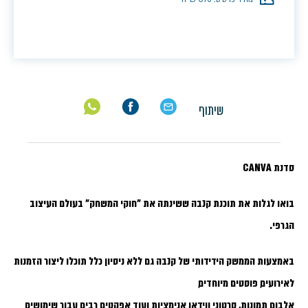
שיתוף
סדנת CANVA
בואו לגלות את תוכנת קנבה ששינתה את "חוקי המשחק" בעולם העיצוב
הגרפי.
באמצעות הממשק הידידותי של קנבה גם ללא ניסיון כלל תוכלו ליצור הזמנות
לאירועים, פוסטים מיוחדים,
אלבום תמונות, סרטוני ווידאו, אנימציות ועוד אפקטים רבים עבור שימושים