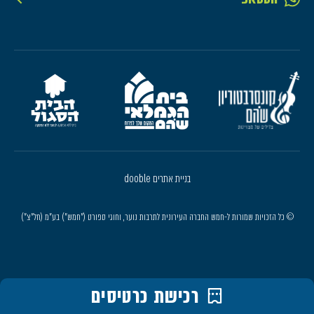
בניית אתרים dooble
© כל הזכויות שמורות ל-חמש החברה העירונית לתרבות נוער, וחוגי ספורט ("חמש") בע"מ (חל"צ")
רכישת כרטיסים