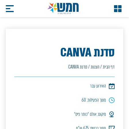
סדנת CANVA
דף הבית
/
הצגות
/
סדנת CANVA
האירוע עבר
משך הפעילות: 60
מיקום: אולם ״כותר פיס״
מחיר כרטיס: 675 ש"ח