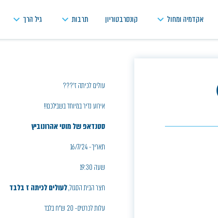
אקדמיה ומחול
קונסרבטוריון
תרבות
גיל הרך
עולים לכיתה ז'???
אירוע נדיר במיוחד בשבילכם!!
סטנדאפ של מוטי אהרונוביץ
תאריך- 16/7/24
שעה 19:30
חצר הבית הסגול,
לעולים לכיתה ז בלבד
עלות לכרטיס- 20 ש"ח בלבד