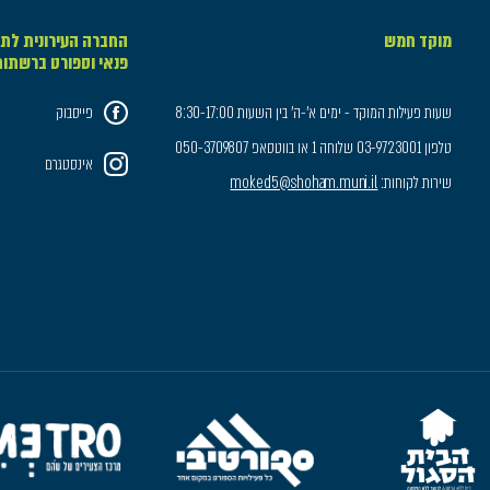
מוקד חמש
החברה העירונית לתר
פנאי וספורט ברשתו
שעות פעילות המוקד - ימים א'-ה' בין השעות 8:30-17:00
פייסבוק
טלפון 03-9723001 שלוחה 1 או בווטסאפ 050-3709807
אינסטגרם
שירות לקוחות:
moked5@shoham.muni.il