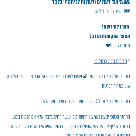
👥
מיועד לעולים ולעולות לכיתה ז' בלבד
🎟️ מחיר כרטיס: 50 ₪
מהרו להירשם!
מספר המקומות מוגבל
מחכים לכם!!!♥
*
מדיניות ביטול כרטיסים :
במקרה של ביטול כרטיס מעל 48 שעות לפני המופע, יחויב בעל הכרטיס בדמי ביטול בסך
5% ממחיר הכרטיס
במקרה של ביטול עד 48 שעות יחויב בעל הכרטיס בחיוב מלא.
ההחזר הכספי יבוצע באמצעי התשלום בו נעשה החיוב בלבד, אלא אם הלקוח ביקש
בכתב להחליף את אמצעי התשלום -במקרה בו כרטיס האשראי בוטל -( מלבד תשלום
במזומן או הוראת קבע בו מבוצע החזר בשיק).