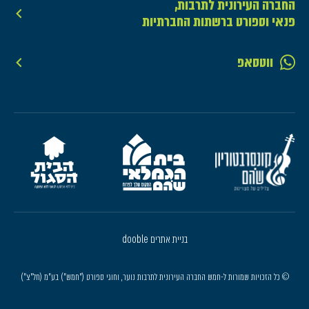
החברה העירונית לתרבות,
פנאי וספורט ברשתות החברתיות
ווטסאפ
בניית אתרים dooble
© כל הזכויות שמורות ל-חמש החברה העירונית לתרבות נוער, וחוגי ספורט ("חמש") בע"מ (חל"צ")