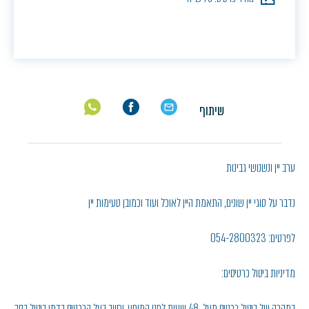
שיתוף
ערב יין ונשנושי גבינות
נדבר על סוגי יין שונים , התאמת היין לאוכל ועוד וכמובן טעימות יין
לפרטים: 054-2800323
מדיניות ביטול כרטיסים:
במקרה של ביטול כרטיס מעל 48 שעות לפני המופע, יחויב בעל הכרטיס בדמי ביטול בסך