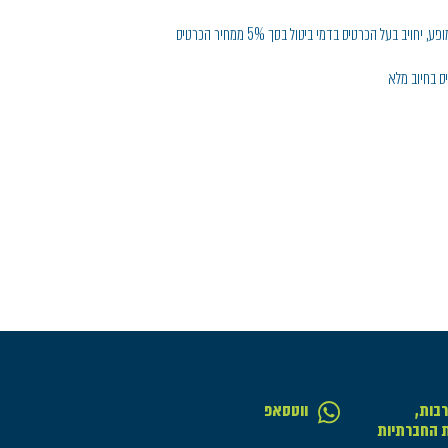
בות,
ווטסאפ
ת החברתיות