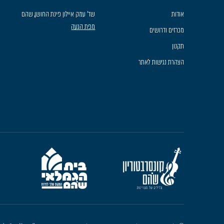
אודות
שד׳ עמק איילון פינת החושן, שהם
מפת הגעה
מכרזים ודרושים
תקנון
הצהרת נגישות לאתר