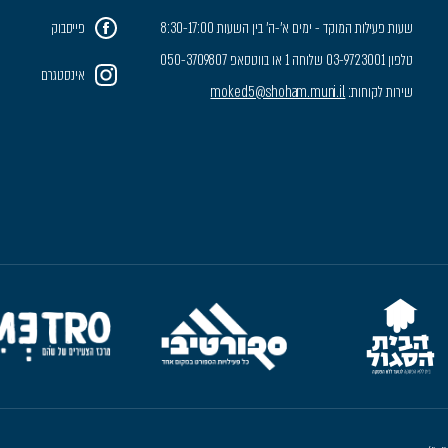
שעות פעילות המוקד - ימים א'-ה' בין השעות 8:30-17:00
פייסבוק
טלפון 03-9723001 שלוחה 1 או בווטסאפ 050-3709807
אינסטגרם
שירות לקוחות:
moked5@shoham.muni.il