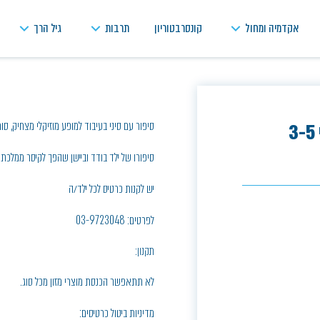
אקדמיה ומחול
קונסרבטוריון
תרבות
גיל הרך
סיפור עם סיני בעיבוד למופע מוזיקלי מצחיק, סו
סיפורו של ילד בודד וביישן שהפך לקיסר ממלכת ס
יש לקנות כרטיס לכל ילד/ה
לפרטים: 03-9723048
תקנון:
לא תתאפשר הכנסת מוצרי מזון מכל סוג.
מדיניות ביטול כרטיסים: