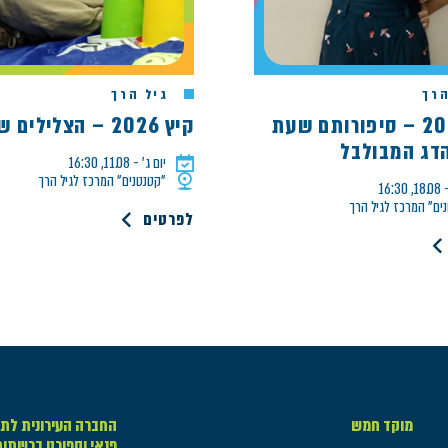
רך
גיל הרך
קיץ 2026 – סיפורותם שעת
קיץ 2026 – הצלילים של אלון
הדג המבולבל
יום ג׳ - 11.08, 16:30
"קטנטנים" המרכז לגיל הרך
16:3
ים" המרכז לגיל הרך
לפרטים
מוקד חמש
החברה העירונית לתר
פנאי וספורט ברשתו