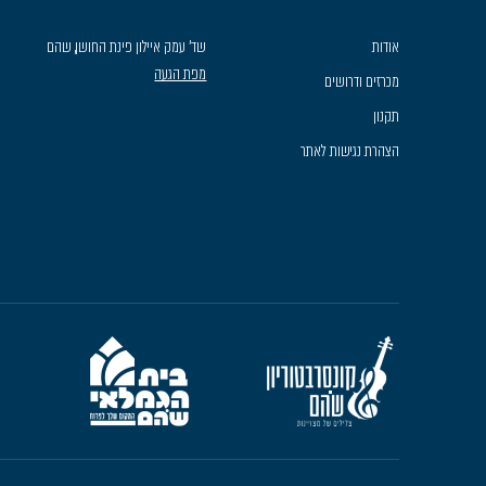
אודות
שד׳ עמק איילון פינת החושן, שהם
מפת הגעה
מכרזים ודרושים
תקנון
הצהרת נגישות לאתר