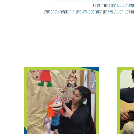
טסאפ / טופס "צור קשר" באתר).
 מאוחר: בביטול שייעשה בפחות מ-24 שעות לפני המועד, לא יינתן החזר כספי ולא ניתן יהיה להמיר את הכרטיס