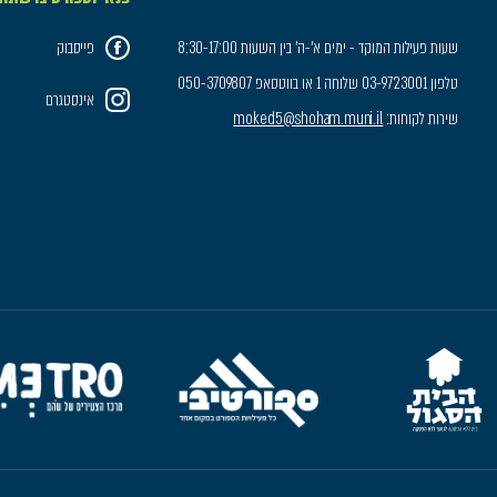
שעות פעילות המוקד - ימים א'-ה' בין השעות 8:30-17:00
פייסבוק
טלפון 03-9723001 שלוחה 1 או בווטסאפ 050-3709807
אינסטגרם
שירות לקוחות:
moked5@shoham.muni.il