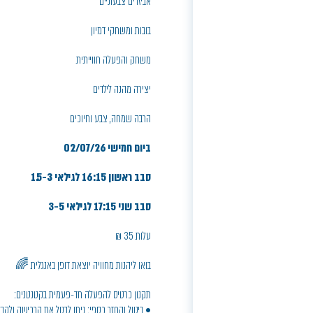
אביזרים צבעוניים
בובות ומשחקי דמיון
משחק והפעלה חווייתית
יצירה מהנה לילדים
הרבה שמחה, צבע וחיוכים
ביום חמישי 02/07/26
סבב ראשון 16:15 לגילאי 1.5-3
סבב שני 17:15 לגילאי 3-5
עלות 35 ₪
בואו ליהנות מחוויה יוצאת דופן באנגלית 🌈
תקנון כרטיס להפעלה חד-פעמית בקטנטנים: