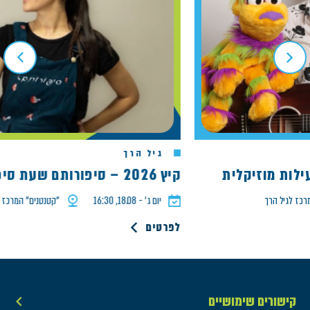
גיל הרך
קיץ 2026 – סיפורותם שעת סיפור הדג המבולבל
גיל הרך
יום ג׳ - 18.08, 16:30
"קטנטנים" המרכז לגיל ה
לפרטים
קישורים שימושיים