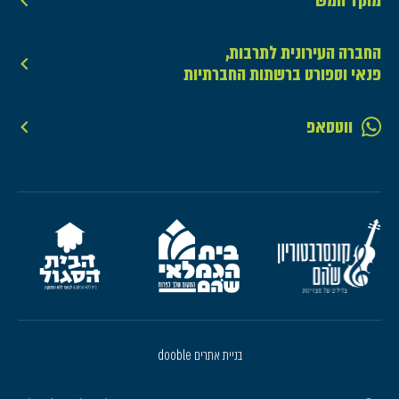
מוקד חמש
החברה העירונית לתרבות,
פנאי וספורט ברשתות החברתיות
ווטסאפ
בניית אתרים dooble