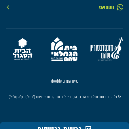
ווטסאפ
בניית אתרים dooble
© כל הזכויות שמורות ל-חמש החברה העירונית לתרבות נוער, וחוגי ספורט ("חמש") בע"מ (חל"צ")