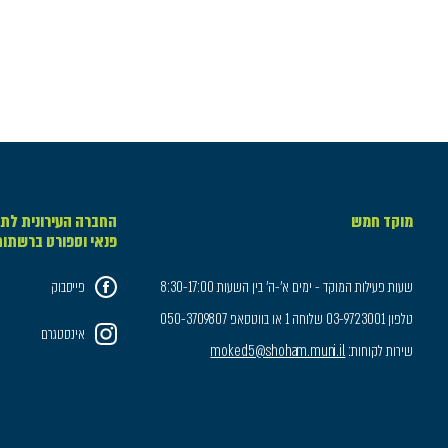
מוקד חמש
החברה העירונית לתר
פנאי וספורט ברשתו
שעות פעילות המוקד - ימים א'-ה' בין השעות 8:30-17:00
פייסבוק
טלפון 03-9723001 שלוחה 1 או בווטסאפ 050-3709807
אינסטגרם
שירות לקוחות:
moked5@shoham.muni.il