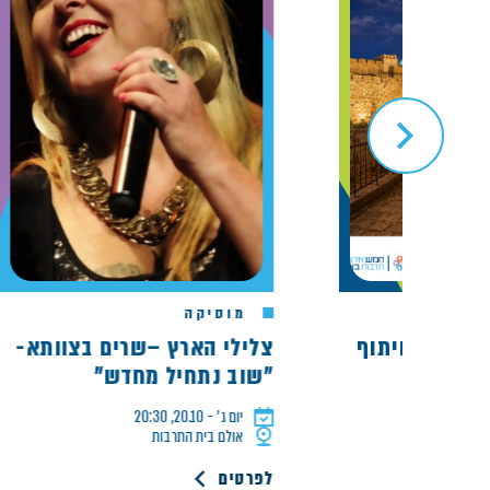
מוסיקה
– בשיתוף
צלילי הארץ –שרים בצוותא-
"שוב נתחיל מחדש"
יום ג׳ - 20.10, 20:30
אולם בית התרבות
לפרטים