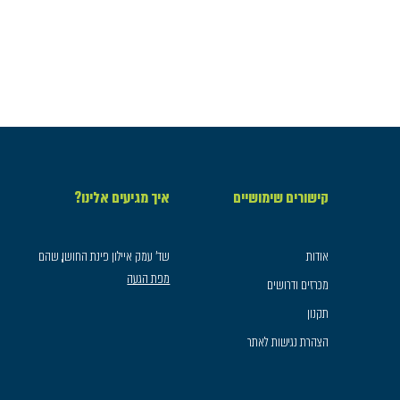
קישורים שימושיים
איך מגיעים אלינו?
אודות
שד׳ עמק איילון פינת החושן, שהם
מפת הגעה
מכרזים ודרושים
תקנון
הצהרת נגישות לאתר