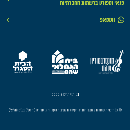
פנאי וספורט ברשתות החברתיות
ווטסאפ
בניית אתרים dooble
© כל הזכויות שמורות ל-חמש החברה העירונית לתרבות נוער, וחוגי ספורט ("חמש") בע"מ (חל"צ")