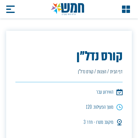
קורס נדל"ן
דף הבית
/
הצגות
/
קורס נדל"ן
האירוע עבר
משך הפעילות: 120
מיקום: מטרו - חדר 3