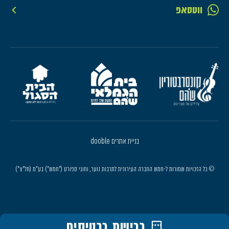
ווטסאפ
בניית אתרים dooble
© כל הזכויות שמורות ל-חמש החברה העירונית לתרבות נוער, וחוגי ספורט ("חמש") בע"מ (חל"צ")
רכישת כרטיסים