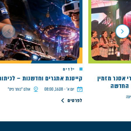
ילדים
ארי אסנר מזמין
קייטנת אתגרים וחדשנות – לכיתות ד' 
דשה
יום א׳ - 16.08, 08:00
אולם ״כותר פיס״
לפרטים