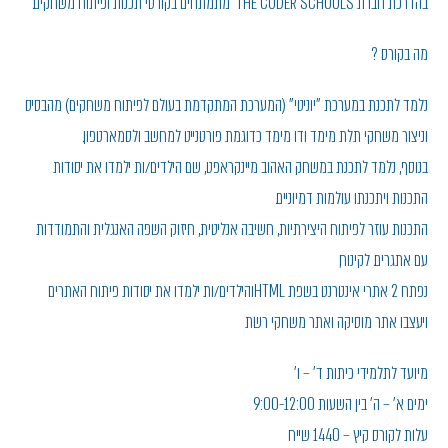
בהדרכת חברת THE CODER SCHOOLS מתמתחים בקורסי תכנות ופיתוח משחקים.
מה בקורס ?
נלמד לתכנת במערכת "יוניטי" (המערכת המתקדמת בעולם לפיתוח משחקים) מהבסיס
וניצור משחקי תלת מימד ודו מימד כדוגמת פורטנייט למחשב ולסמארטפון.
בנוסף, נלמד לתכנת במשחק האהוב מיינקראפט, שם הילדים/ות ילמדו את יסודות
התכנות ויתכנתו עולמות דמיוניים.
התכנות עוזר לפיתוח היצירתיות, חשיבה אנליטית, חיזוק השפה האנגלית והתמודדות
עם אתגרים. לקינוח,
נפתח 2 אתרי אינטרנט בשפת HTMLוהילדים/ות ילמדו את יסודות פיתוח האתרים
ויעצבו אתר מוסיקה ואתר משחקי רשת
מיועד לתלמידי כיתות ד' – ו'
ימים א' – ה' בין השעות 9:00-12:00
עלות לקורס קיץ – 1440 שייח