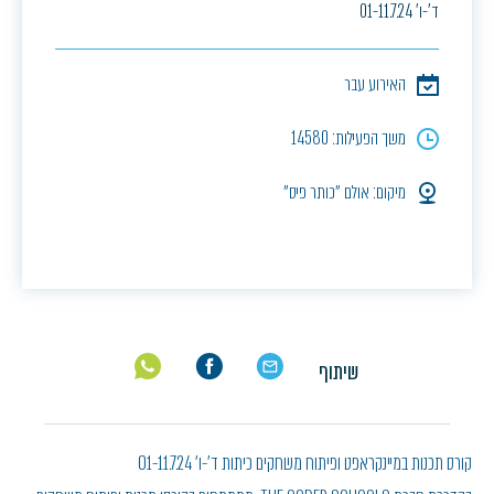
ד'-ו' 01-11.7.24
האירוע עבר
משך הפעילות: 14580
מיקום: אולם ״כותר פיס״
שיתוף
קורס תכנות במיינקראפט ופיתוח משחקים כיתות ד'-ו' 01-11.7.24