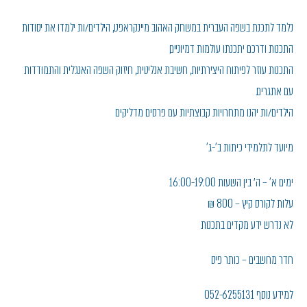
נלמד לתכנת בשפה העברית במשחק האהוב מיינקראפט, הילדים/ות ילמדו את יסודות
התכנות ודרכם יתכנתו עולמות דמיוניים,
התכנות עוזר לפיתוח היצירתיות, חשיבת אנליטית, חיזוק השפה האנגלית והתמודדות
עם אתגרים.
הילדים/ות יהנו מתחרויות קבוצתיות עם פרסים מדליקים
מיועד לתלמידי כיתות ב'-ג'
ימים א' – ה׳ בין השעות 16:00-19:00
עלות לקורס קיץ – 800 ₪
לא נדרש ידע מקדים בתכנות
חדר מחשבים – כותר פיס
למידע נוסף 052-6255131