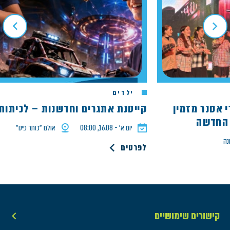
ילדים
ארי אסנר מזמין
קייטנת אתגרים וחדשנות – לכיתות ד' ע
דשה
יום א׳ - 16.08, 08:00
אולם ״כותר פיס״
לפרטים
קישורים שימושיים