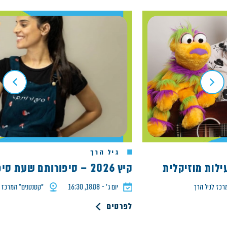
גיל הרך
קיץ 2026 – סיפורותם שעת סיפור הדג המבולבל
גיל הרך
יום ג׳ - 18.08, 16:30
"קטנטנים" המרכז לגיל ה
לפרטים