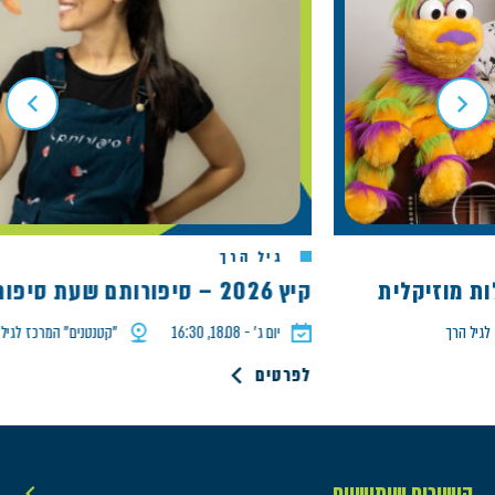
גיל הרך
קיץ 2026 – סיפורותם שעת סיפור הדג המבולבל
הרך
יום ג׳ - 18.08, 16:30
"קטנטנים" המרכז לגיל הרך
לפרטים
קישורים שימושיים