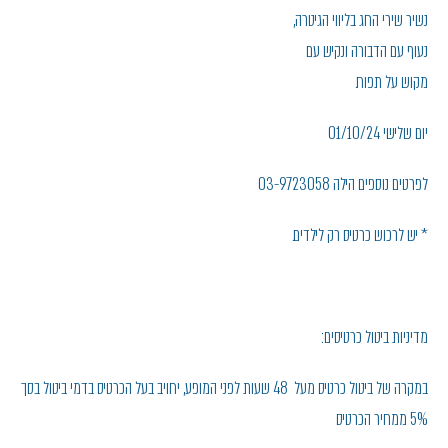
נשיר שירי החג בליווי הגיטרה,
נעוף עם הדבורה ונקיש עם
מקוש על תפוח.
יום שלישי 01/10/24
לפרטים נוספים הילה 03-9723058
* יש לרכוש כרטיס רק לילדים.
מדיניות ביטול כרטיסים:
במקרה של ביטול כרטיס מעל 48 שעות לפני המופע, יחויב בעל הכרטיס בדמי ביטול בסך
5% ממחיר הכרטיס