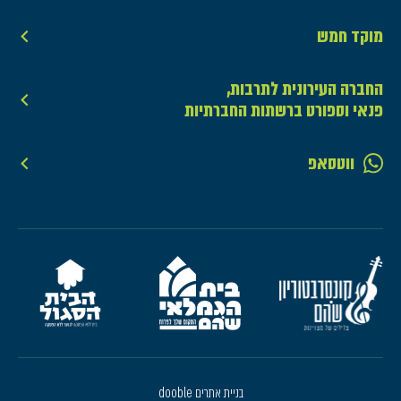
מוקד חמש
החברה העירונית לתרבות,
פנאי וספורט ברשתות החברתיות
ווטסאפ
בניית אתרים dooble