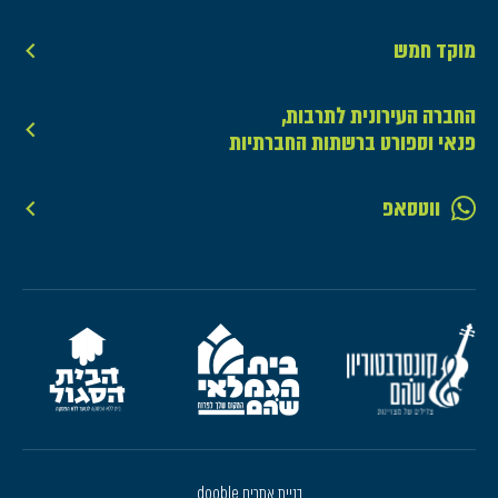
מוקד חמש
החברה העירונית לתרבות,
פנאי וספורט ברשתות החברתיות
ווטסאפ
בניית אתרים dooble