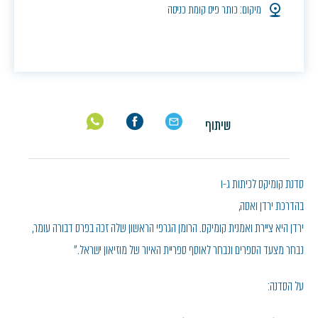
מיקום: כותר פיס קומת כניסה
שיתוף
סדנת קומיקס לכיתות ג-ו
בהדרכת ירדן ואסה,
ירדן היא ציירת ואמנית קומיקס. הרומן הגרפי הראשון שלה זכה בפרס דבורה עומר,
נבחר מצעד הספרים ונבחר לאוסף ספריית האיור של מוזיאון ישראל.״
על הסדנה: