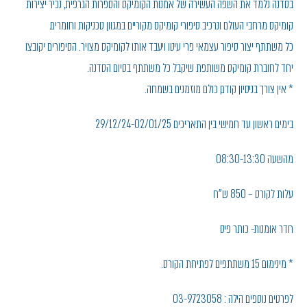
בסדנה נלמד את השפה העשירה של אמנות הקומיקס והספרות הגרפית, נכיר יצירות
קומיקס מרחבי העולם ונרכיב סיפורי קומיקס מקוריים במגוון טכניקות וחומרים.
כל משתתף יצור סיפור עצמאי פרי עיטו ויעבד אותו לקומיקס מצויר. הסיפורים יקובצו
יחד לחוברת קומיקס משותפת שיקבל כל משתתף בסיום הסדנה.
* אין צורך בניסיון קודם, כולם מוזמנים בשמחה.
בימים ראשון עד חמישי בין התאריכים 29/12/24-02/01/25
מהשעה 08:30-13:30
עלות לקורס – 850 ש"ח
חדר אומנות- כותר פיס
* מינימום 15 משתתפים לפתיחת הקורס.
לפרטים נוספים הילה : 03-9723058