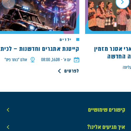
ילדים
ל ארי אסנר מזמין
קייטנת אתגרים וחדשנות – לכיתות ד'
חדשה
יום א׳ - 16.08, 08:00
אולם ״כותר פיס״
לפרטים
קישורים שימושיים
איך מגיעים אלינו?