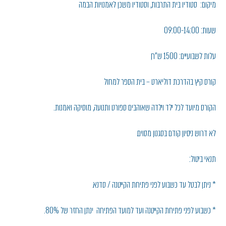
מיקום: סטודיו בית התרבות, וסטודיו משכן לאמנויות הבמה
שעות: 09:00-14:00
עלות לשבועיים: 1500 ש"ח,
קורס קיץ בהדרכת דוליארט – בית הספר למחול
הקורס מיועד לכל ילד וילדה שאוהבים ספורט ותנועה, מוסיקה ואמנות.
לא דרוש ניסיון קודם בסגנון מסוים.
תנאי ביטול:
* ניתן לבטל עד כשבוע לפני פתיחת הקייטנה / סדנא.
* כשבוע לפני פתיחת הקייטנה ועד למועד הפתיחה ינתן החזר של 80%.