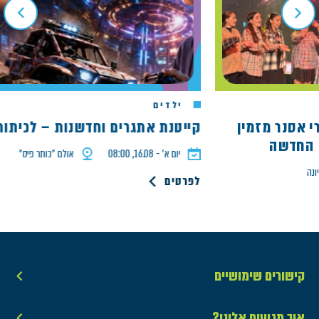
ילדים
ארי אסנר מזמין
קייטנת אתגרים וחדשנות – לכיתות ד' 
דשה
יום א׳ - 16.08, 08:00
אולם ״כותר פיס״
לפרטים
קישורים שימושיים
איך מגיעים אלינו?