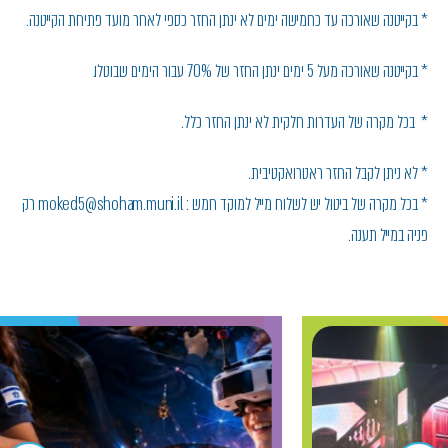
* בקייטנה שאורכה עד כחמישה ימים לא ינתן החזר כספי לאחר מועד פתיחת הקייטנה.
* בקייטנה שאורכה מעל 5 ימים ינתן החזר של 70% עבור הימים שבוטלו.
* בכל מקרה של העדרות חלקית לא ינתן החזר כלל.
* לא ניתן לקבל החזר ראטרואקטיבית.
* בכל מקרה של ביטול יש לשלוח מייל למוקד חמש : moked5@shoham.muni.il רק
פניה במייל תענה.