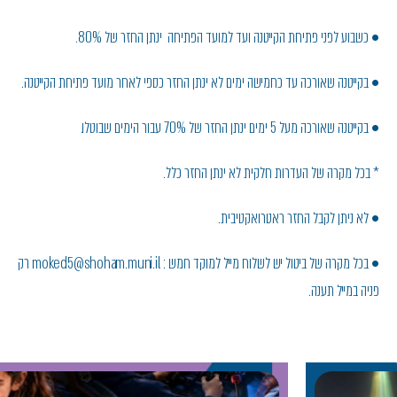
• כשבוע לפני פתיחת הקייטנה ועד למועד הפתיחה ינתן החזר של 80%.
• בקייטנה שאורכה עד כחמישה ימים לא ינתן החזר כספי לאחר מועד פתיחת הקייטנה.
• בקייטנה שאורכה מעל 5 ימים ינתן החזר של 70% עבור הימים שבוטלו.
* בכל מקרה של העדרות חלקית לא ינתן החזר כלל.
• לא ניתן לקבל החזר ראטרואקטיבית.
• בכל מקרה של ביטול יש לשלוח מייל למוקד חמש : moked5@shoham.muni.il רק
פניה במייל תענה.