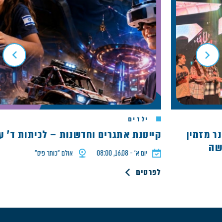
ילדים
נר מזמין
קייטנת אתגרים וחדשנות – לכיתות ד' עד ז
יום א׳ - 16.08, 08:00
אולם ״כותר פיס״
לפרטים