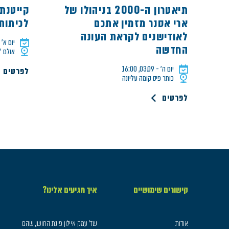
תיאטרון ה-2000 בניהולו של
קייטנת
ארי אסנר מזמין אתכם
לכיתות 
לאודישנים לקראת העונה
יום א׳ - 16.08, 0
החדשה
אולם ״
יום ה׳ - 03.09, 16:00
לפרטים
כותר פיס קומה עליונה
לפרטים
קישורים שימושיים
איך מגיעים אלינו?
אודות
שד׳ עמק איילון פינת החושן, שהם