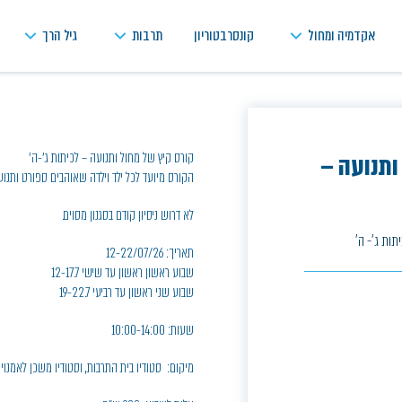
אקדמיה ומחול
קונסרבטוריון
תרבות
גיל הרך
קורס קיץ של מחול ותנועה – לכיתות ג'-ה'
 מחול ותנועה –
הקורס מיועד לכל ילד וילדה שאוהבים ספורט ותנוע
לא דרוש ניסיון קודם בסגנון מסוים.
תאריך: 12-22/07/26
שבוע ראשון ראשון עד שישי 12-17.7
שבוע שני ראשון עד רביעי 19-22.7
שעות: 10:00-14:00
מיקום: סטודיו בית התרבות, וסטודיו משכן לאמנוי