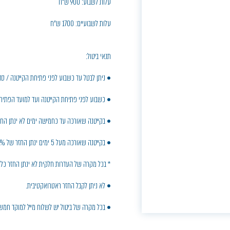
עלות לשבוע: 900 ש"ח
עלות לשבועיים: 1700 ש"ח
תנאי ביטול:
• ניתן לבטל עד כשבוע לפני פתיחת הקייטנה / סד
• כשבוע לפני פתיחת הקייטנה ועד למועד הפתיחה י
• בקייטנה שאורכה עד כחמישה ימים לא ינתן החז
• בקייטנה שאורכה מעל 5 ימים ינתן החזר של 70% עבור הימים שבוטלו.
* בכל מקרה של העדרות חלקית לא ינתן החזר כלל
• לא ניתן לקבל החזר ראטרואקטיבית.
• בכל מקרה של ביטול יש לשלוח מייל למוקד חמש : moked5@shoham.muni.il רק פניה במייל ת