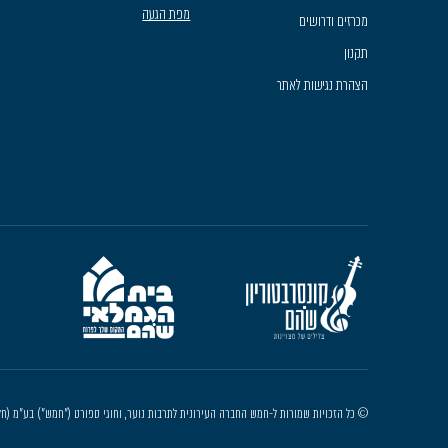
מפת הגעה
מכרזים ודרושים
תקנון
הצהרת נגישות לאתר
© כל הזכויות שמורות ל-חמש החברה העירונית לתרבות נוער, וחוגי ספורט ("חמש") בע"מ (חל