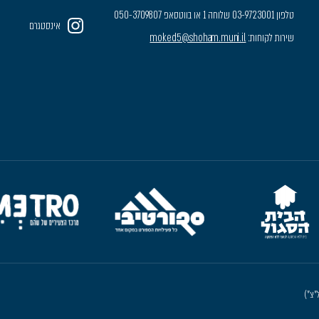
טלפון 03-9723001 שלוחה 1 או בווטסאפ 050-3709807
אינסטגרם
שירות לקוחות:
moked5@shoham.muni.il
"צ")