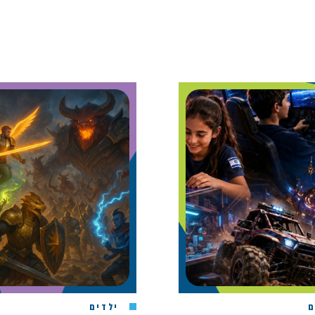
ם
ילדים