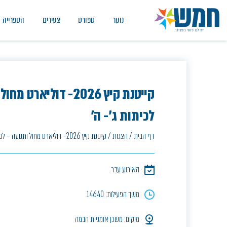
נוער
ספורט
צעירים
הספרייה
קייטנת קיץ 2026- דוליארט
לכיתות ג'- ה'
דף הבית
/
הצגות
/
קייטנת קיץ 2026- דוליארט מחול ותנועה – לכיתות ג'- ה'
האירוע עבר
משך הפעילות: 14640
מיקום: משכן אומניות הבמה