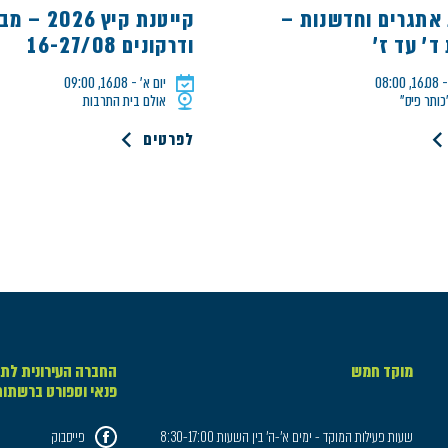
 אתגרים וחדשנות –
קייטנת קיץ 026
ד' עד ז'
ודרקונים 16-27/08
08:0
יום א׳ - 16.08, 09:00
כותר פיס״
אולם בית התרבות
לפרטים
מוקד חמש
החברה העירונית לתר
פנאי וספורט ברשתו
שעות פעילות המוקד - ימים א'-ה' בין השעות 8:30-17:00
פייסבוק