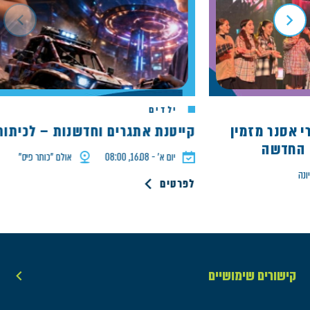
ילדים
ארי אסנר מזמין
קייטנת אתגרים וחדשנות – לכיתות ד' 
דשה
יום א׳ - 16.08, 08:00
אולם ״כותר פיס״
לפרטים
קישורים שימושיים