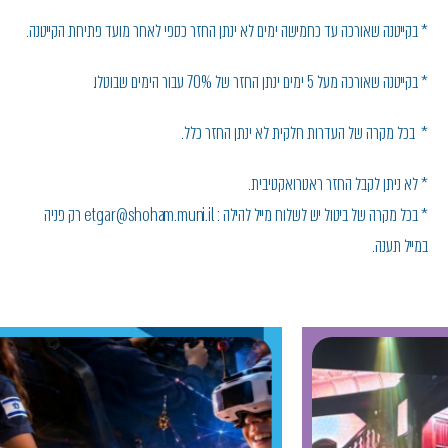
* בקייטנה שאורכה עד כחמישה ימים לא ינתן החזר כספי לאחר מועד פתיחת הקייטנה.
* בקייטנה שאורכה מעל 5 ימים ינתן החזר של 70% עבור הימים שבוטלו.
* בכל מקרה של העדרות חלקית לא ינתן החזר כלל.
* לא ניתן לקבל החזר ראטרואקטיבית.
* בכל מקרה של ביטול יש לשלוח מייל להילה : etgar@shoham.muni.il רק פניה
במייל תענה.