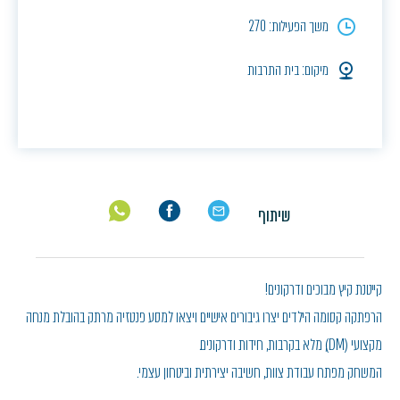
משך הפעילות: 270
מיקום: בית התרבות
שיתוף
קייטנת קיץ מבוכים ודרקונים!
הרפתקה קסומה הילדים יצרו גיבורים אישיים ויצאו למסע פנטזיה מרתק בהובלת מנחה
מקצועי (DM), מלא בקרבות, חידות ודרקונים.
המשחק מפתח עבודת צוות, חשיבה יצירתית וביטחון עצמי.