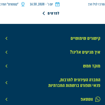
לגיל הרך
יום ג׳ - 18.08, 16:30
"קטנטנים" המרכז לגיל 
לפרטים
קישורים שימושיים
איך מגיעים אלינו?
מוקד חמש
החברה העירונית לתרבות,
פנאי וספורט ברשתות החברתיות
ווטסאפ