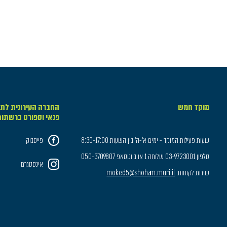
מוקד חמש
החברה העירונית לתר
פנאי וספורט ברשתו
שעות פעילות המוקד - ימים א'-ה' בין השעות 8:30-17:00
פייסבוק
טלפון 03-9723001 שלוחה 1 או בווטסאפ 050-3709807
אינסטגרם
שירות לקוחות:
moked5@shoham.muni.il