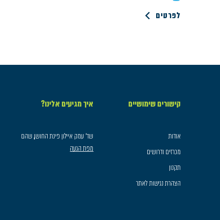
לפרטים
קישורים שימושיים
איך מגיעים אלינו?
אודות
שד׳ עמק איילון פינת החושן, שהם
מפת הגעה
מכרזים ודרושים
תקנון
הצהרת נגישות לאתר