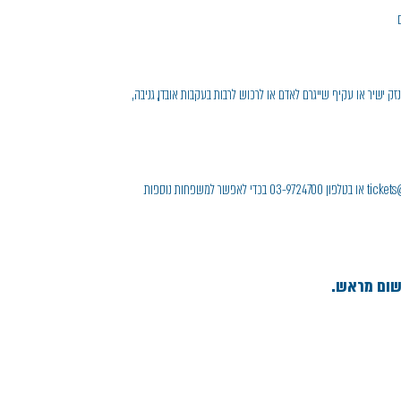
 ישיר או עקיף שייגרם לאדם או לרכוש לרבות בעקבות אובדן, גניבה,
*** לביטולים יש לפנות במייל: tickets@shoham.muni.il או בטלפון 03-9724700 בכדי לאפשר למשפחות נוספות
ישום מראש.