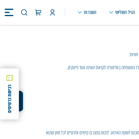
הגיל השלישי
השכרות
חיפוש
באתר
וויות:
כל המשפחה | מדיטציה לקראת השינה ועוד פינוקים…
רכישת כרטיסים
שיתוף
שיתוף
כנס לשטח האירוע. לרבות במצב בו קיימים אלרגניים לכל מזון שהוא