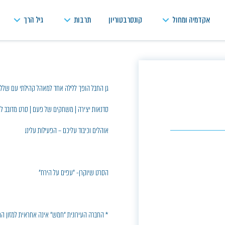
אקדמיה ומחול
קונסרבטוריון
תרבות
גיל הרך
גן החבל הופך ללילה אחד למאהל קהילתי עם שלל ח
סדנאות יצירה | משחקים של פעם | סרט מדובב ל
אוהלים וכיבוד עליכם – הפעילות עלינו.
הסרט שיוקרן- "עפים על הירח"
* החברה העירונית "חמש" אינה אחראית למזון המו