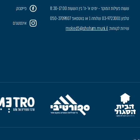
שעות פעילות המוקד - ימים א'-ה' בין השעות 8:30-17:00
פייסבוק
טלפון 03-9723001 שלוחה 1 או בווטסאפ 050-3709807
אינסטגרם
שירות לקוחות:
moked5@shoham.muni.il