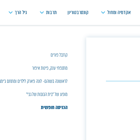
אקדמיה ומחול
קונסרבטוריון
תרבות
גיל הרך
קרנבל פורים
מתנפחי ענק, פינות איפור
לראשונה בשוהם- לונה פארק לילדים ומתחם ג'ימבו
מופע של "בית הבובות של גבי"
הכניסה חופשית