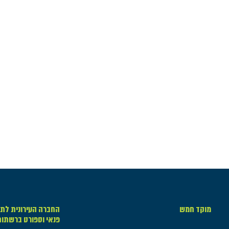
מוקד חמש
החברה העירונית לתר
פנאי וספורט ברשתו