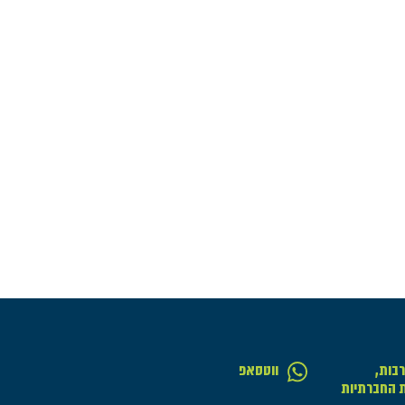
בות,
ווטסאפ
ת החברתיות