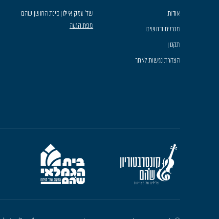
אודות
שד׳ עמק איילון פינת החושן, שהם
מפת הגעה
מכרזים ודרושים
תקנון
הצהרת נגישות לאתר