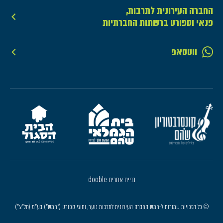
החברה העירונית לתרבות,
פנאי וספורט ברשתות החברתיות
ווטסאפ
בניית אתרים dooble
© כל הזכויות שמורות ל-חמש החברה העירונית לתרבות נוער, וחוגי ספורט ("חמש") בע"מ (חל"צ")