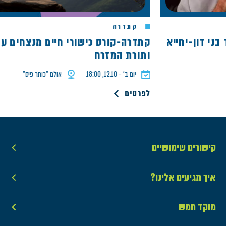
קתדרה
דון-יחייא
ותורת המזרח
יום ב׳ - 12.10, 18:00
אולם ״כותר פיס״
לפרטים
קישורים שימושיים
איך מגיעים אלינו?
מוקד חמש