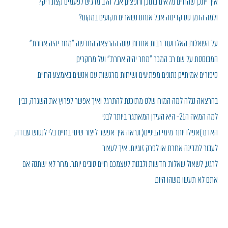
איך ייתכן שהחיים מלאים בתוכן וחפצים, אבל הלב מרגיש לפעמים קצת ריק?
ולמה הזמן טס קדימה אבל אנחנו נשארים תקועים במקום?
על השאלות האלו ועוד רבות אחרות עונה ההרצאה החדשה "מחר יהיה אחרת"
המבוססת על שם רב המכר "מחר יהיה אחרת" ועל מחקרים,
סיפורים אמיתיים, נתונים מפתיעים ושיחות מרגשות עם אנשים באמצע החיים.
בהרצאה נגלה למה המוח שלנו מתוכנת להתרגל ואיך אפשר לפרוץ את השגרה, נבין
למה המאה ה21- היא העידן המאתגר ביותר לבני
האדם )אפילו יותר מימי הביניים(, ונראה איך אפשר ליצור שינוי בחיים בלי לנטוש עבודה,
לעבור למדינה אחרת או לפרק זוגיות. איך לעצור
לרגע, לשאול שאלות חדשות ולבנות לעצמכם חיים טובים יותר. מחר לא ישתנה אם
אתם לא תעשו משהו היום.