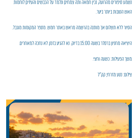
נשמע סיפורים מהרועה, נכין חמאה ותה צמחים, ונלמד על הכבשים והעיזים, לוחמות
האש הטובות ביותר ביער.
הסיור ללא תשלום אך מותנה בהרשמה מראש באתר חמש. מספר המקומות מוגבל.
היציאה מחניון ברסלר בשעה 15:00 בדיוק. נא להגיע בזמן. לא נחכה למאחרים.
משך הפעילות: כשעה וחצי.
צילום: נטע מזרחי, קק"ל