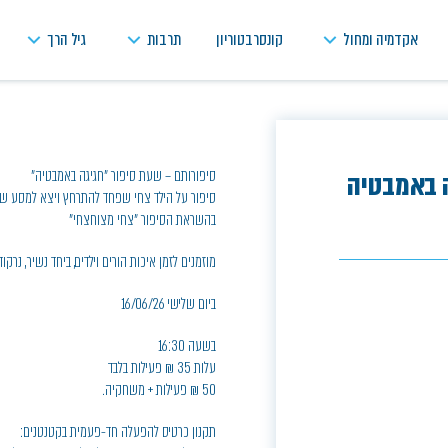
אקדמיה ומחול
קונסרבטוריון
תרבות
גיל הרך
סיפורותם – שעת סיפור "חגיגה באמבטיה"
 באמבטיה
סיפור על הילד צחי שפחד להתרחץ ויצא למסע שב
בהשראת הסיפור "צחי מצוחצחי"
מוזמנים לזמן איכות הורים וילדים, ביחד נשיר, נרקו
ביום שלישי 16/06/26
בשעה 16:30
עלות 35 ₪ פעילות בלבד
50 ₪ פעילות + משחקיה.
תקנון כרטיס להפעלה חד-פעמית בקטנטנים: