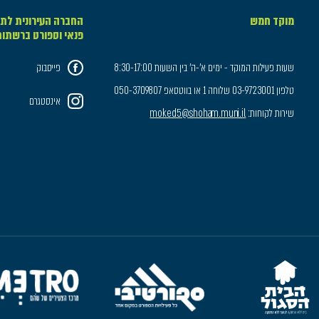
מוקד חמש
החברה העירונית לתר
פנאי וספורט ברשתו
שעות פעילות המוקד - ימים א'-ה' בין השעות 8:30-17:00
פייסבוק
טלפון 03-9723001 שלוחה 1 או בווטסאפ 050-3709807
אינסטגרם
שירות לקוחות:
moked5@shoham.muni.il