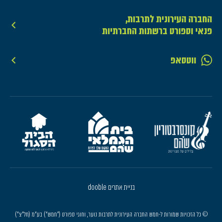
החברה העירונית לתרבות,
פנאי וספורט ברשתות החברתיות
ווטסאפ
בניית אתרים dooble
© כל הזכויות שמורות ל-חמש החברה העירונית לתרבות נוער, וחוגי ספורט ("חמש") בע"מ (חל"צ")