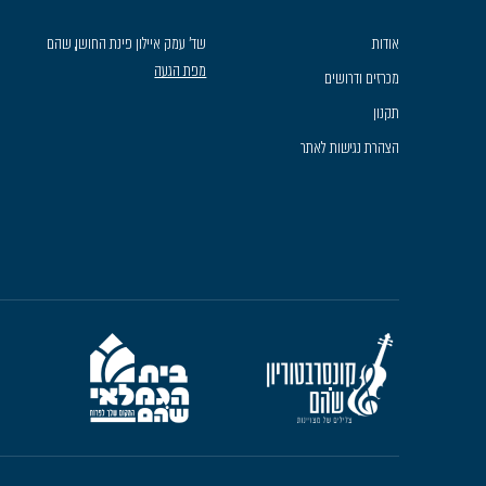
אודות
שד׳ עמק איילון פינת החושן, שהם
מפת הגעה
מכרזים ודרושים
תקנון
הצהרת נגישות לאתר