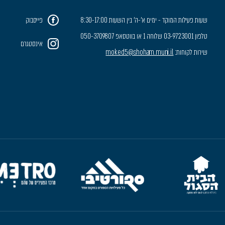
שעות פעילות המוקד - ימים א'-ה' בין השעות 8:30-17:00
פייסבוק
טלפון 03-9723001 שלוחה 1 או בווטסאפ 050-3709807
אינסטגרם
שירות לקוחות:
moked5@shoham.muni.il